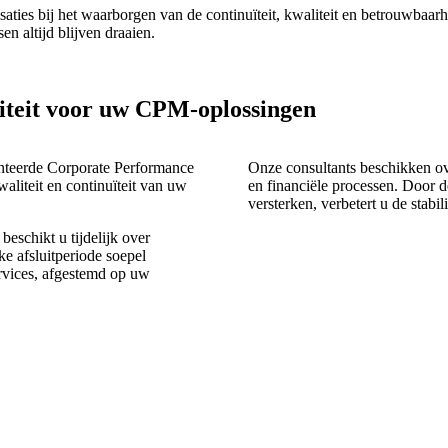
es bij het waarborgen van de continuïteit, kwaliteit en betrouwbaar
en altijd blijven draaien.
iteit voor uw CPM-oplossingen
nteerde Corporate Performance
Onze consultants beschikken o
liteit en continuïteit van uw
en financiële processen
. Door d
versterken, verbetert u de stabil
beschikt u tijdelijk over
ke afsluitperiode soepel
rvices, afgestemd op uw