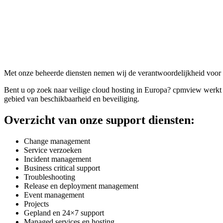
Met onze beheerde diensten
nemen
wij de verantwoordelijkheid voor
Bent u op zoek naar
veilige
cloud
hosting in Europa
?
cpmview
werkt
gebied van beschikbaarheid en beveiliging.
Overzicht van onze support diensten:
Change management
Service
verzoeken
Incident management
Business
critical
support
Troubleshooting
Release
en
deployment
management
Event management
Projects
Gepland en
24×7
support
Managed
services
en
hosting