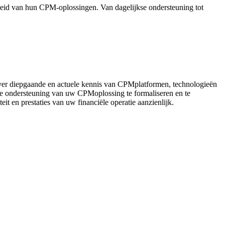
heid van hun CPM‑oplossingen. Van dagelijkse ondersteuning tot
ver diepgaande en actuele kennis van
CPM
platformen
, technologieën
e ondersteun
ing van uw
CPM
oplossing
te formaliseren en te
iteit en prestaties van uw financiële operatie aanzienlijk.