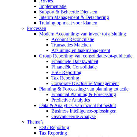
Advies
Implementatie
Support & Beheerde Diensten
Interim Management & Detachering
Training op maat voor klanten
Processen
Modern Accounting: van invoer tot afsluiting
Account Reconciliatie
Transacties Matchen
Afsluiting en taakmanagement
Group Reporting: van consolidatie-tot-publicatie
Financiële Datakwaliteit
Financiële Consolidatie
ESG Reporting
Tax Reporting
Corporate Disclosure Management
Planning & Forecasting: van planning tot actie
Financial Planning & Forecasting
Predictive Analytics
Data & Analytics: van inzicht tot besluit
Business Intelligence-oplossingen
Geavanceerde Analyse
Thema’s
ESG Reporting
Tax Reporting