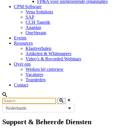
FP&A voor snelgroeiende organisaties
CPM Software
Vena Solutions
SAP
CCH Tagetik
Anaplan
OneStream
Events
Resources
Klantverhalen
Artikelen & Whitepapers
Video’s & Recorded Webinars
Over ons
Werken bij cpmview
Vacatures
Teamleden
Contact
Nederlands
Support & Beheerde Diensten