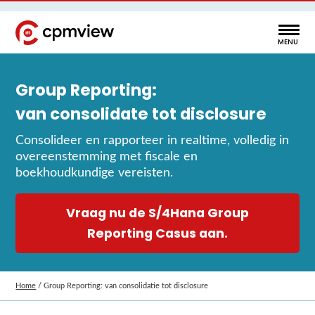
Group Reporting:
van consolidate tot disclosure
Consolideer en rapporteer in realtime, volledig in
overeenstemming met fiscale en
boekhoudkundige vereisten.
Vraag nu de S/4Hana Group
Reporting Casus aan.
Home
/
Group Reporting: van consolidatie tot disclosure