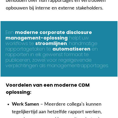
behouden over hun rapportages en vertrouwen
opbouwen bij interne en externe stakeholders.
Een
moderne
corporate disclosure
management-oplossing
helpt uw
workflows te
stroomlijnen
, handmatige
rapportagetaken te
automatiseren
en
rapporten in elk gewenst formaat te
publiceren, zowel voor regelgevende
verplichtingen als managementrapportages.
Voordelen van een moderne CDM
oplossing:
Werk Samen
– Meerdere collega’s kunnen
tegelijkertijd aan hetzelfde rapport werken,