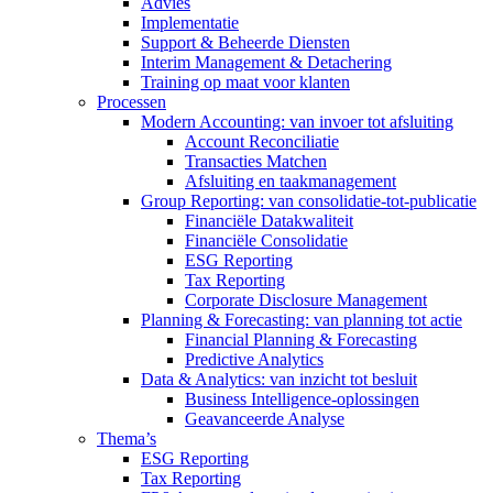
Advies
Implementatie
Support & Beheerde Diensten
Interim Management & Detachering
Training op maat voor klanten
Processen
Modern Accounting: van invoer tot afsluiting
Account Reconciliatie
Transacties Matchen
Afsluiting en taakmanagement
Group Reporting: van consolidatie-tot-publicatie
Financiële Datakwaliteit
Financiële Consolidatie
ESG Reporting
Tax Reporting
Corporate Disclosure Management
Planning & Forecasting: van planning tot actie
Financial Planning & Forecasting
Predictive Analytics
Data & Analytics: van inzicht tot besluit
Business Intelligence-oplossingen
Geavanceerde Analyse
Thema’s
ESG Reporting
Tax Reporting