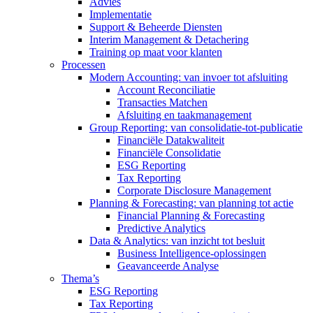
Advies
Implementatie
Support & Beheerde Diensten
Interim Management & Detachering
Training op maat voor klanten
Processen
Modern Accounting: van invoer tot afsluiting
Account Reconciliatie
Transacties Matchen
Afsluiting en taakmanagement
Group Reporting: van consolidatie-tot-publicatie
Financiële Datakwaliteit
Financiële Consolidatie
ESG Reporting
Tax Reporting
Corporate Disclosure Management
Planning & Forecasting: van planning tot actie
Financial Planning & Forecasting
Predictive Analytics
Data & Analytics: van inzicht tot besluit
Business Intelligence-oplossingen
Geavanceerde Analyse
Thema’s
ESG Reporting
Tax Reporting