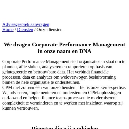
Wij helpen financiële teams bij het verbeteren van hun planning,
consolidatie en rapportage door middel van advies, implementatie,
training en ondersteuning.
Adviesgesprek aanvragen
Home
/
Diensten
/
Onze diensten
We dragen Corporate Performance Management
in onze naam en DNA
Corporate Performance Management stelt organisaties in staat om te
plannen, af te sluiten, analyseren en rapporteren op basis van
geïntegreerde en betrouwbare data. Het verbindt financiële
processen, data en analytics om weloverwogen besluitvorming
binnen de hele organisatie te ondersteunen.
CPM niet zomaar één van onze diensten – het is onze kernexpertise.
Wij adviseren, implementeren en ondersteunen CPM‑oplossingen
end‑to‑end en helpen finance teams processen te moderniseren,
complexiteit te verminderen en te werken met inzichten waarop zij
kunnen vertrouwen.
Diensten die wij aanbieden