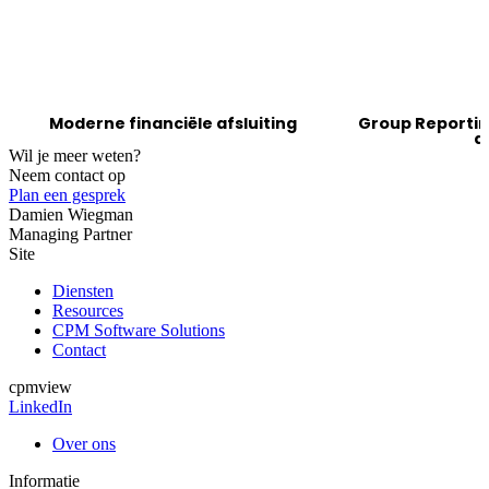
Moderne financiële afsluiting
Group Reporting
d
Wil je meer weten?
Neem contact op
Plan een gesprek
Damien Wiegman
Managing Partner
Site
Diensten
Resources
CPM Software Solutions
Contact
cpmview
LinkedIn
Over ons
Informatie