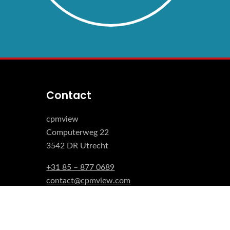
Contact
cpmview
Computerweg 22
3542 DR Utrecht
+31 85 – 877 0689
contact@cpmview.com