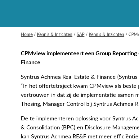
Home
/
Kennis & Inzichten
/
SAP
/
Kennis & Inzichten
/
CPMvi
CPMview implementeert een Group Reporting o
Finance
Syntrus Achmea Real Estate & Finance (Syntru
“In het offertetraject kwam CPMview als beste p
vertrouwen in dat zij de implementatie samen me
Thesing, Manager Control bij Syntrus Achmea R
De te implementeren oplossing voor Syntrus A
& Consolidation (BPC) en Disclosure Manageme
kan Syntrus Achmea RE&F met meer efficiëntie h