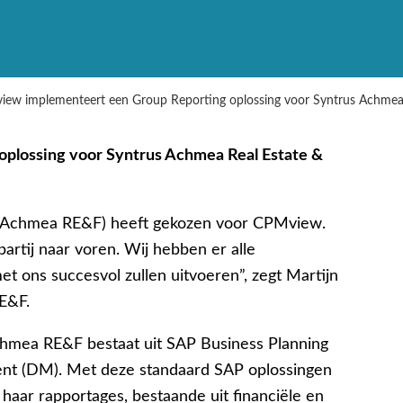
ew implementeert een Group Reporting oplossing voor Syntrus Achmea 
plossing voor Syntrus Achmea Real Estate &
s Achmea RE&F) heeft gekozen voor CPMview.
artij naar voren. Wij hebben er alle
t ons succesvol zullen uitvoeren”, zegt Martijn
E&F.
chmea RE&F bestaat uit SAP Business Planning
nt (DM). Met deze standaard SAP oplossingen
aar rapportages, bestaande uit financiële en