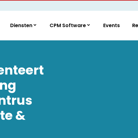
Diensten
CPM Software
Events
R
nteert
ing
ntrus
te &